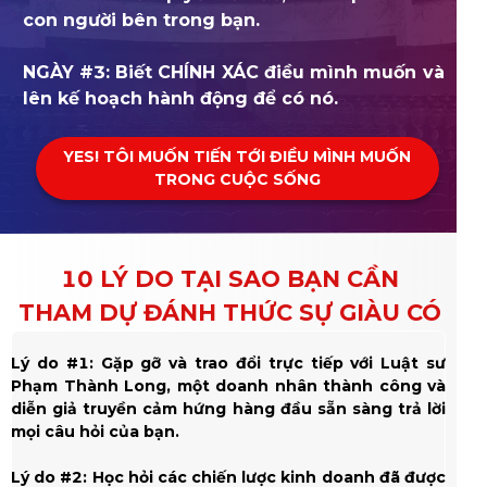
con người bên trong bạn.
NGÀY #3: Biết CHÍNH XÁC điều mình muốn và
lên kế hoạch hành động để có nó.
YES! TÔI MUỐN TIẾN TỚI ĐIỀU MÌNH MUỐN
TRONG CUỘC SỐNG
10 LÝ DO TẠI SAO BẠN CẦN
THAM DỰ ĐÁNH THỨC SỰ GIÀU CÓ
Lý do #1: Gặp gỡ và trao đổi trực tiếp với Luật sư
Phạm Thành Long, một doanh nhân thành công và
diễn giả truyền cảm hứng hàng đầu sẵn sàng trả lời
mọi câu hỏi của bạn.
Lý do #2: Học hỏi các chiến lược kinh doanh đã được