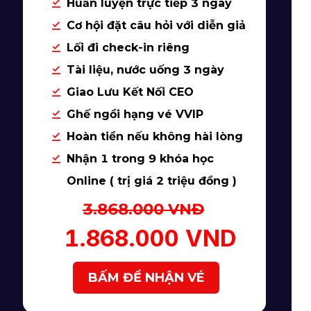
Huấn luyện trực tiếp 3 ngày
Cơ hội đặt câu hỏi với diễn giả
Lối đi check-in riêng
Tài liệu, nước uống 3 ngày
Giao Lưu Kết Nối CEO
Ghế ngồi hạng vé VVIP
Hoàn tiền nếu không hài lòng
Nhận 1 trong 9 khóa học
Online ( trị giá 2 triệu đồng )
3.868.000 VNĐ
1.868.000 VND
BẤM ĐỂ NHẬN VÉ