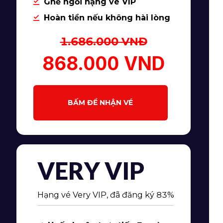
Ghế ngồi hạng vé VIP
Hoàn tiền nếu không hài lòng
1.686.000 VNĐ
868.000 VND
BẤM ĐỂ NHẬN VÉ
VERY VIP
Hạng vé Very VIP, đã đăng ký 83%