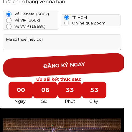
Lựa chọn hạng vé của bạn
Vé General (586k)
TP.HCM
Vé VIP (868k)
Online qua Zoom
Vé VVIP (1868k)
ĐĂNG KÝ NGAY
Ưu đãi kết thúc sau:
0
0
0
6
3
3
5
1
0
0
0
6
3
3
5
1
Ngày
Giờ
Phút
Giây