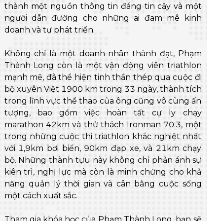
thành một nguồn thông tin đáng tin cậy và một
người dẫn đường cho những ai đam mê kinh
doanh và tự phát triển.
Không chỉ là một doanh nhân thành đạt, Phạm
Thành Long còn là một vận động viên triathlon
mạnh mẽ, đã thể hiện tinh thần thép qua cuộc đi
bộ xuyên Việt 1900 km trong 33 ngày, thành tích
trong lĩnh vực thể thao của ông cũng vô cùng ấn
tượng, bao gồm việc hoàn tất cự ly chạy
marathon 42km và thử thách Ironman 70.3, một
trong những cuộc thi triathlon khắc nghiệt nhất
với 1,9km bơi biển, 90km đạp xe, và 21km chạy
bộ. Những thành tựu này không chỉ phản ánh sự
kiên trì, nghị lực mà còn là minh chứng cho khả
năng quản lý thời gian và cân bằng cuộc sống
một cách xuất sắc.
Tham gia khóa học của Phạm Thành Long, bạn sẽ