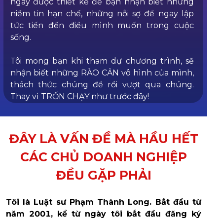
ngày được thiết kế để bạn nhận biết những
niềm tin hạn chế, những nỗi sợ để ngay lập
tức tiến đến điều mình muốn trong cuộc
sống.
Tôi mong bạn khi tham dự chương trình, sẽ
nhận biết những RÀO CẢN vô hình của mình,
thách thức chúng để rồi vượt qua chúng.
Thay vì TRỐN CHẠY như trước đây!
ĐÂY LÀ VẤN ĐỀ MÀ HẦU HẾT
CÁC CHỦ DOANH NGHIỆP
ĐỀU GẶP PHẢI
Tôi là Luật sư Phạm Thành Long. Bắt đầu từ
năm 2001, kể từ ngày tôi bắt đầu đăng ký