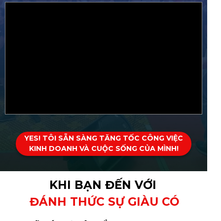
YES! TÔI SẴN SÀNG TĂNG TỐC CÔNG VIỆC
KINH DOANH VÀ CUỘC SỐNG CỦA MÌNH!
KHI BẠN ĐẾN VỚI
ĐÁNH THỨC SỰ GIÀU CÓ